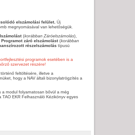
solódó elszámolási felület.
Új
omb megnyomásával van lehetőségük.
elszámolást
(
korábban Záróelszámolás
),
y
Programot záró elszámolást
(
korábban
nanszírozott részelszámolás
típusú
ortfejlesztési programok esetében is a
nőrző szervezet részére!
rténő feltöltésére, illetve a
üket, hogy a NAV általi bizonylatrögzítés a
nis a modul folyamatosan bővül a még
an a TAO EKR Felhasználó Kézikönyv egyes