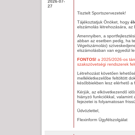
2026-07-
27
Tisztelt Sportszervezetek!
Tájékoztatjuk Önöket, hogy
él
elszámolás létrehozására, a
Amennyiben, a sportfejlesztés
abban az esetben pedig, ha t
Végelszámolás
) szíveskedjene
elszámolásban van egyedül le
FONTOS!
a 2025/2026-os támo
szakszövetségi rendszerek fel
Létrehozást követően lehetőségü
mellékletkezelőbe feltöltött 
későbbiekben lesz elérhető a f
Kérjük, az elkövetkezendő idő
hiányzó funkciókkal, valamint
fejezetei is folyamatosan friss
Üdvözlettel,
Flexinform Ügyfélszolgálat