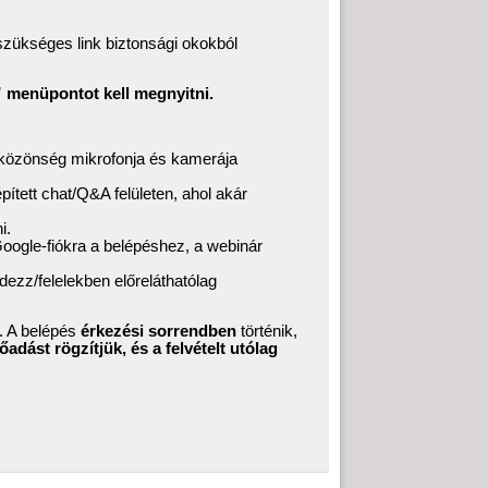
szükséges link biztonsági okokból
k” menüpontot kell megnyitni.
közönség mikrofonja és kamerája
pített chat/Q&A felületen, ahol akár
i.
ogle-fiókra a belépéshez, a webinár
rdezz/felelekben előreláthatólag
. A belépés
érkezési sorrendben
történik,
őadást rögzítjük, és a felvételt utólag