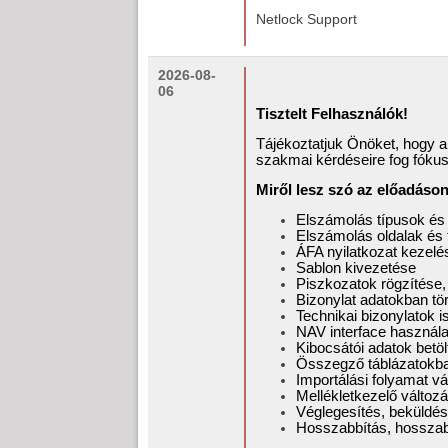
Netlock Support
2026-08-
06
Tisztelt Felhasználók!
Tájékoztatjuk Önöket, hogy 
szakmai kérdéseire fog fókusz
Miről lesz szó az előadáso
Elszámolás típusok és
Elszámolás oldalak és f
ÁFA nyilatkozat kezelé
Sablon kivezetése
Piszkozatok rögzítése,
Bizonylat adatokban tö
Technikai bizonylatok 
NAV interface használ
Kibocsátói adatok betö
Összegző táblázatokban
Importálási folyamat vá
Mellékletkezelő változá
Véglegesítés, beküldés,
Hosszabbítás, hosszab