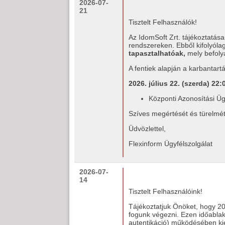
2026-07-
21
Tisztelt Felhasználók!
Az IdomSoft Zrt. tájékoztatás
rendszereken. Ebből kifolyól
tapasztalhatóak,
mely befoly
A fentiek alapján a karbantartá
2026. július 22. (szerda) 22:
Központi Azonosítási Üg
Szíves megértését és türelmét
Üdvözlettel,
Flexinform Ügyfélszolgálat
2026-07-
14
Tisztelt Felhasználóink!
Tájékoztatjuk Önöket, hogy 202
fogunk végezni. Ezen időablak
autentikáció) működésében ki