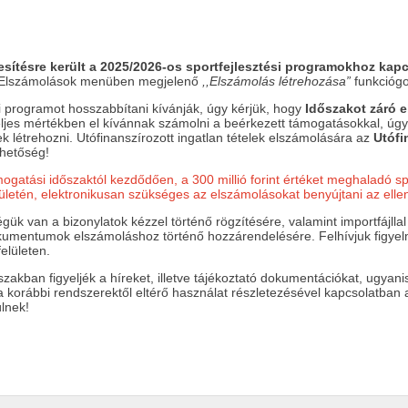
esítésre került a 2025/2026-os sportfejlesztési programokhoz kapc
z Elszámolások menüben megjelenő
,,Elszámolás létrehozása”
funkcióg
i programot hosszabbítani kívánják, úgy kérjük, hogy
Időszakot záró 
eljes mértékben el kívánnak számolni a beérkezett támogatásokkal, úg
k létrehozni. Utófinanszírozott ingatlan tételek elszámolására az
Utófi
hetőség!
gatási időszaktól kezdődően, a 300 millió forint értéket meghaladó sp
ületén, elektronikusan szükséges az elszámolásokat benyújtani az elle
k van a bizonylatok kézzel történő rögzítésére, valamint importfájllal tö
dokumentumok elszámoláshoz történő hozzárendelésére. Felhívjuk figyelm
elületen.
szakban figyeljék a híreket, illetve tájékoztató dokumentációkat, ugya
 a korábbi rendszerektől eltérő használat részletezésével kapcsolatb
ülnek!