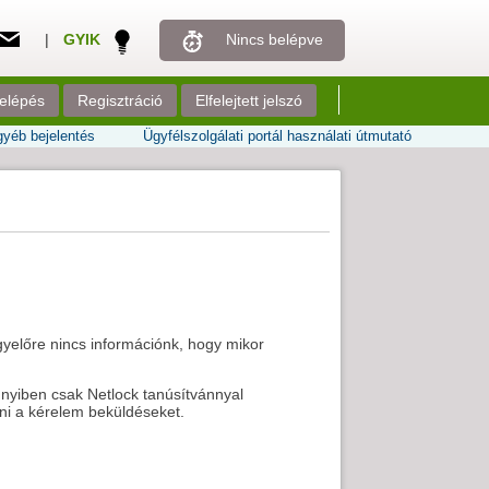
|
GYIK
Nincs belépve
elépés
Regisztráció
Elfelejtett jelszó
yéb bejelentés
Ügyfélszolgálati portál használati útmutató
egyelőre nincs információnk, hogy mikor
nnyiben csak Netlock tanúsítvánnyal
eni a kérelem beküldéseket.