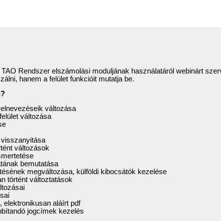
a TAO Rendszer elszámolási moduljának használatáról webinárt sze
álni, hanem a felület funkcióit mutatja be.
n?
 elnevezéseik változása
elület változása
se
 visszanyitása
rtént változások
ismertetése
atának bemutatása
ltésének megváltozása, külföldi kibocsátók kezelése
 történt változtatások
ltozásai
sai
 elektronikusan aláírt pdf
bítandó jogcímek kezelés