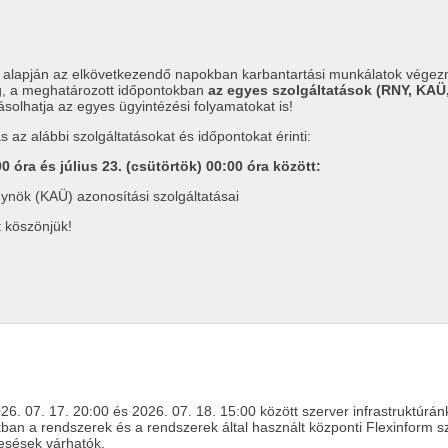
a alapján az elkövetkezendő napokban karbantartási munkálatok végezne
ag, a meghatározott időpontokban
az egyes szolgáltatások (RNY, KA
ásolhatja az egyes ügyintézési folyamatokat is!
s az alábbi szolgáltatásokat és időpontokat érinti:
00 óra és július 23. (csütörtök) 00:00 óra között:
ynök (KAÜ) azonosítási szolgáltatásai
 köszönjük!
6. 07. 17. 20:00 és 2026. 07. 18. 15:00 között szerver infrastruktúránk
ban a rendszerek és a rendszerek által használt központi Flexinform sz
esések várhatók.