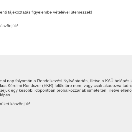
enti tájékoztatás figyelembe vételével ütemezzék!
öszönjük!
mai nap folyamán a Rendelkezési Nyilvántartás, illetve a KAÜ belépés 
nikus Kérelmi Rendszer (EKR) felületére nem, vagy csak akadozva tudn
kérjük egy későbbi időpontban próbálkozzanak ismételten, illetve ellen
elépés.
müket köszönjük!