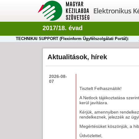
2017/18. évad
TECHNIKAI SUPPORT (Flexinform Ügyfélszolgálati Portál):
Aktualitások, hírek
2026-08-
07
Tisztelt Felhasználók!
A Netlock tájékoztatása szerin
kerül javításra.
Kérjük, amennyiben rendelkezn
rendelkeznek, jelezzék az ügyi
Megértésüket köszönjük, a hiba
Üdvözlettel,