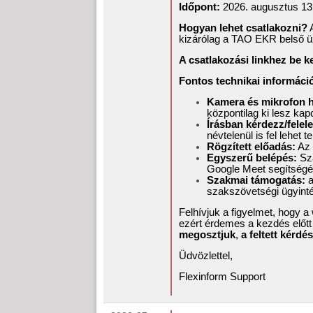
Időpont:
2026. augusztus 13.
Hogyan lehet csatlakozni?
A
kizárólag a TAO EKR belső üz
A csatlakozási linkhez be k
Fontos technikai informáci
Kamera és mikrofon ha
központilag ki lesz ka
Írásban kérdezz/felele
névtelenül is fel lehet 
Rögzített előadás:
Az 
Egyszerű belépés:
Szá
Google Meet segítségé
Szakmai támogatás:
a
szakszövetségi ügyintéz
Felhívjuk a figyelmet, hogy 
ezért érdemes a kezdés előtt
megosztjuk
,
a feltett kérdé
Üdvözlettel,
Flexinform Support