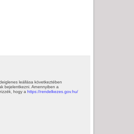
ideiglenes leállása következtében
ak bejelentkezni. Amennyiben a
őrizzék, hogy a
https://rendelkezes.gov.hu/