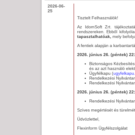
2026-06-
25
Tisztelt Felhasználók!
Az IdomSoft Zrt. tájékozta
rendszereken. Ebből kifolyó
tapasztalhatóak,
mely befoly
A fentiek alapján a karbantartá
2026. június 26. (péntek) 22
Biztonságos Kézbesítési 
és az azt használó elekt
Ügyfélkapu (
ugyfelkapu
Rendelkezési Nyilvántar
Rendelkezési Nyilvántar
2026. június 26. (péntek) 22
Rendelkezési Nyilvántar
Szíves megértését és türelmét
Üdvözlettel,
Flexinform Ügyfélszolgálat