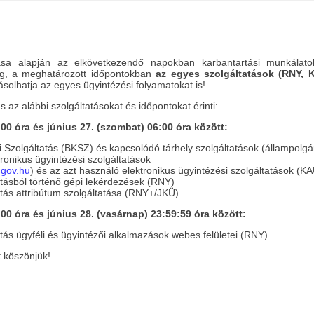
tása alapján az elkövetkezendő napokban karbantartási munkálato
lag, a meghatározott időpontokban
az egyes szolgáltatások (RNY,
ásolhatja az egyes ügyintézési folyamatokat is!
s az alábbi szolgáltatásokat és időpontokat érinti:
:00 óra és június 27. (szombat) 06:00 óra között:
Szolgáltatás (BKSZ) és kapcsolódó tárhely szolgáltatások (állampolgári 
ronikus ügyintézési szolgáltatások
.gov.hu
) és az azt használó elektronikus ügyintézési szolgáltatások (K
tásból történő gépi lekérdezések (RNY)
tás attribútum szolgáltatása (RNY+/JKÜ)
:00 óra és június 28. (vasárnap) 23:59:59 óra között:
tás ügyféli és ügyintézői alkalmazások webes felületei (RNY)
 köszönjük!