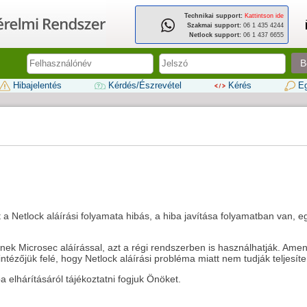
Technikai support:
Kattintson ide
Szakmai support:
06 1 435 4244
Netlock support:
06 1 437 6655
B
Hibajelentés
Kérdés/Észrevétel
Kérés
Eg
t a Netlock aláírási folyamata hibás, a hiba javítása folyamatban van, 
ek Microsec aláírással, azt a régi rendszerben is használhatják. Ame
ntézőjük felé, hogy Netlock aláírási probléma miatt nem tudják teljesít
 elhárításáról tájékoztatni fogjuk Önöket.