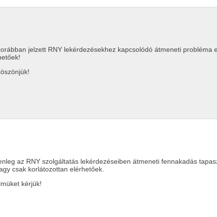
korábban jelzett RNY lekérdezésekhez kapcsolódó átmeneti probléma elhá
hetőek!
öszönjük!
lenleg az RNY szolgáltatás lekérdezéseiben átmeneti fennakadás tapaszt
agy csak korlátozottan elérhetőek.
lmüket kérjük!