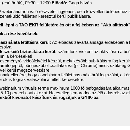
 (csütörtök), 09:30 – 12:00
Előadó:
Gaga István
 webináriumon való részvétel ingyenes, de a közvetlen belépéshez 
enetküldő felületén keresztül kerül publikálásra.
ell lépni a TAO EKR felületére és ott a fejlécben az “Aktualitáso
ók a résztvevőknek:
sználata letiltásra kerül:
Az előadás zavartalansága érdekében a 
pcsolva.
k szekció biztosításra kerül:
számítunk viszont az aktivitásra a beé
tenni a kérdéseket!
eseményről videófelvétel készül, mely később publikálásra fog kerüln
mítógépről, böngészőből csatlakozva (pl. Chrome) nincs szükség Go
vel kerül megszervezésre
nnak ellenére, hogy a webinár a felület használatáról fog szólni, a ké
ők is fognak válaszolni a feltett kérdésekre.
a webinárium virtuális terme maximum 1000 fő befogadására alkalmas
 5-10 perccel csatlakozni. Ha esetleg lemaradna az élő adásról: az
el
sekből kivonatot készítünk és rögzítjük a GYIK-ba.