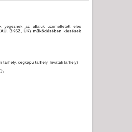
k végeznek az általuk üzemeltetett éles
 KAÜ, BKSZ, ÜK) működésében kiesések
tárhely, cégkapu tárhely, hivatali tárhely)
AÜ)